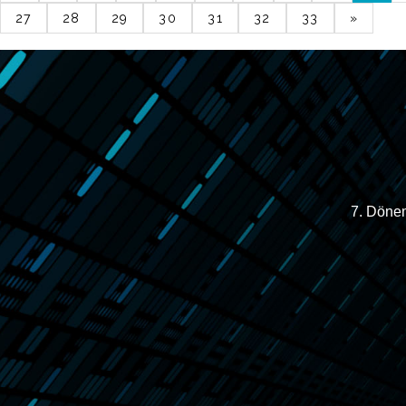
27
28
29
30
31
32
33
»
7. Dönem