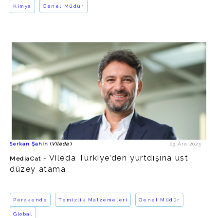
Kimya
Genel Müdür
Serkan Şahin
Vileda Almanya Tüketici Kolu
Genel Müdürü
Vileda
https://www.linkedin.com/in/serkan-sahin-811414/
Temizlik Malzemeleri/Perakende
Serkan Şahin
(
Vileda
)
09 Ara 2023
https://www.vileda.com.tr/
Vileda Türkiye’den yurtdışına üst
MediaCat -
düzey atama
Perakende
Temizlik Malzemeleri
Genel Müdür
Global