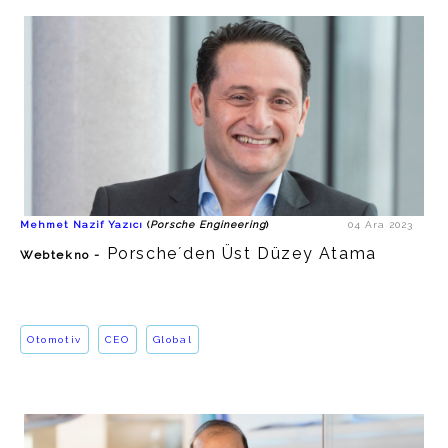
Mehmet Nazif Yazıcı
Porsche Engineering Kuzey
Amerika CEO´su
https://www.linkedin.com/in/nazif-
mehmet-yazici-06679559/
Porsche Engineering
Otomotiv
Mehmet Nazif Yazıcı
(
Porsche Engineering
)
04 Ara 2023
http://www.porsche.com.tr
Porsche´den Üst Düzey Atama
Webtekno -
Otomotiv
CEO
Global
Hasan Önder