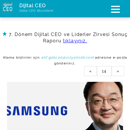
Dijital CEO
Dijital CEO Ekosistemi
7. Dönem Dijital CEO ve Liderler Zirvesi Sonuç
Raporu
tıklayınız.
Atama bildirimi için
elif.gokcan@vizyon100.com
adresine e-posta
gönderiniz.
«
14
»
Jeff Jo
Başkan
Kanada´da 2019´da Samsung
Electronics Başkanı olarak
atanan Jo, Kuzey Amerika
pazarında şirketin etkinliğini ve
pazar payını artırmada önemli
başarılara imza attı. 2021´de