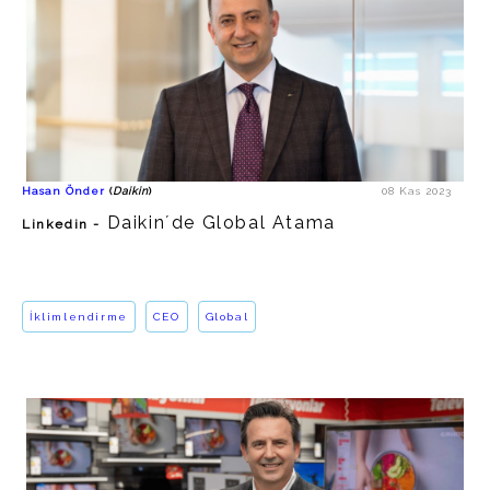
Daikin Türkiye, Orta Doğu ve
Afrika Bölgesi Başkanı
https://www.linkedin.com/in/hasan-
%C3%B6nder-9283391b1/
Daikin
İklimlendirme
Hasan Önder
(
Daikin
)
08 Kas 2023
https://www.daikin.com.tr/
Daikin´de Global Atama
Linkedin -
İklimlendirme
CEO
Global
Hulusi Acar
MediaMarkt Türkiye CEO´su
MediaMarkt tarafından paylaşılan