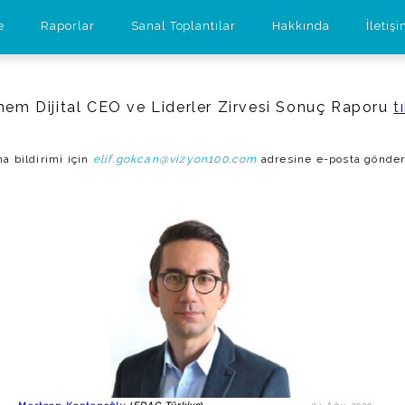
e
Raporlar
Sanal Toplantılar
Hakkında
İletiş
nem Dijital CEO ve Liderler Zirvesi Sonuç Raporu
t
a bildirimi için
elif.gokcan@vizyon100.com
adresine e-posta gönder
Mertcan Kaptanoğlu
EDAG Türkiye Genel Müdürü
EDAG Türkiye
https://www.linkedin.com/in/mertcan-kaptano%C4%9Flu-
Otomotiv
22465845/