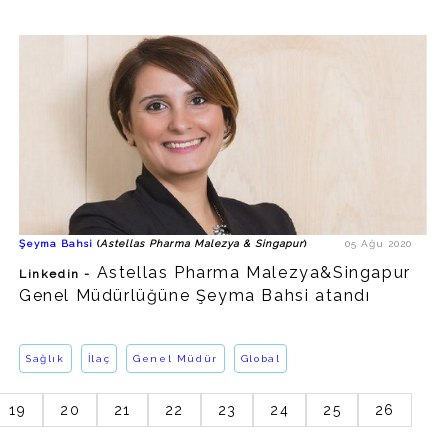
Şeyma Bahsi
Astellas Pharma
Malezya&Singapur Genel Müdürü
Astellas Pharma Malezya & Singapur
https://www.linkedin.com/in/seymabahsi/
İlaç/Sağlık
Şeyma Bahsi
(
Astellas Pharma Malezya & Singapur
)
05 Ağu 2020
http://www.astellas.com
Astellas Pharma Malezya&Singapur
Linkedin -
Genel Müdürlüğüne Şeyma Bahsi atandı
Sağlık
İlaç
Genel Müdür
Global
19
20
21
22
23
24
25
26